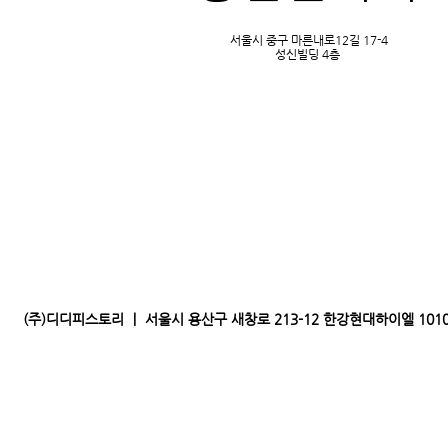
서울시 성동구 성수일로8길 5
서울숲 SK V1 TOWER
서울시 중구 마른내로12길 17-4
성신빌딩 4층
T E L : 02 - 465 - 8008
(주)디디피스토리 ｜ 서울시 용산구 새창로 213-12 한강현대하이엘 1010｜전화 